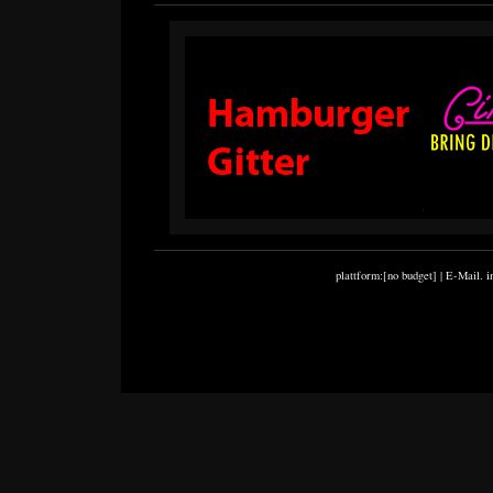
Arsenal Kino
Arsenal K
Februar 2019
11.2018
plattform:[no budget] | E-Mail.
i